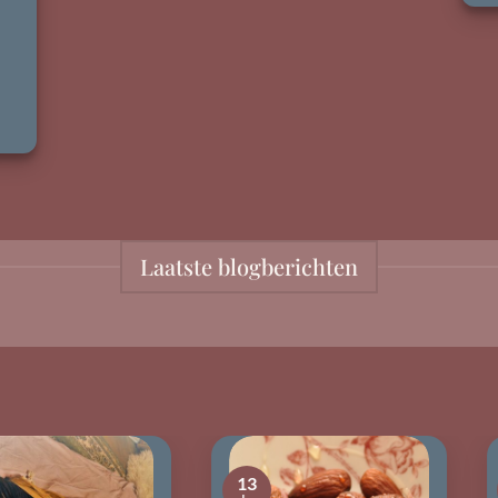
Laatste blogberichten
13