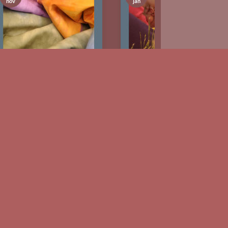
jan
nov
** Ondersteuning **
OntStaan, hoe ze
thuis geboren werd
in stuitligging
Ondersteuning door
middel van een Benkung
13 augustus 2013 De test
Bellybinding. Hier een
vertelt papa en mij dat jij
vertelsel over een sessie
aan je reis [...]
bij [...]