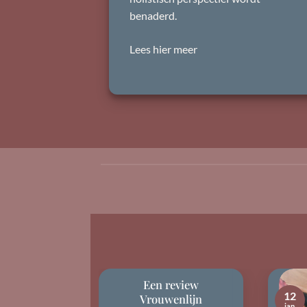
benaderd.
Lees hier meer
Een review
12
Vrouwenlijn
jan