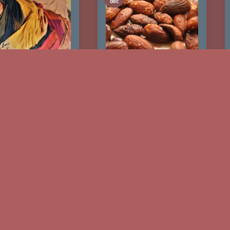
dec
Sluitingsritueel**
** Een mooi
kraamcadeau?
ping the space” … een
Ik zie de berichtjes vaak
ing bieden De ronde
voorbij komen: “wat kan
m van de Ger, de [...]
ik halen voor een
kraamvrouw [...]