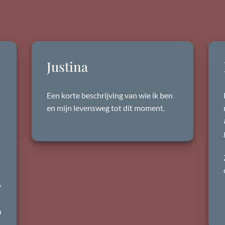
Justina
Een korte beschrijving van wie ik ben
en mijn levensweg tot dit moment.
y
n