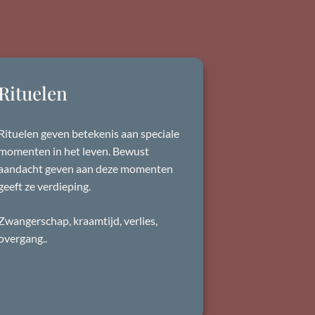
Rituelen
Rituelen geven betekenis aan speciale
momenten in het leven. Bewust
aandacht geven aan deze momenten
geeft ze verdieping.
Zwangerschap, kraamtijd, verlies,
overgang..