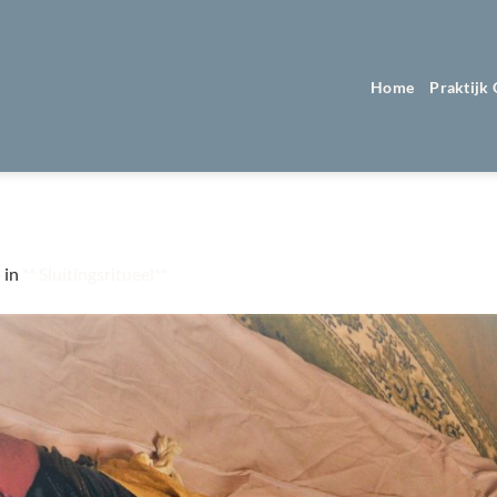
Home
Praktijk
4
in
** Sluitingsritueel**