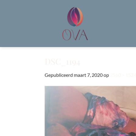
Ga
naar
inhoud
DSC_1194
Gepubliceerd
maart 7, 2020
op
2560 × 152