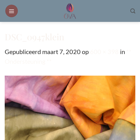
Ga
naar
inhoud
DSC_0947klein
Gepubliceerd
maart 7, 2020
op
600 × 398
in
**
Ondersteuning **